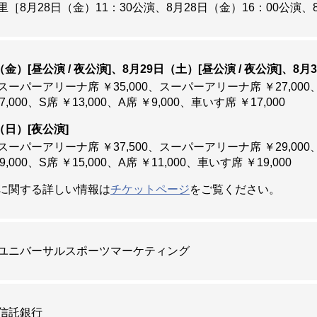
里
［
8月28日（金）11：30公演、
8月28日（金）16：00公演、
終了いたしました）
（金）[昼公演 / 夜公演]
8月29日（土）[昼公演 / 夜公演]
8月
ーターの募集を開始しました。詳しくは「
Get the Chance
」を
ーパーアリーナ席 ￥35,000
スーパーアリーナ席 ￥27,000
終了いたしました）
7,000
S席 ￥13,000
A席 ￥9,000
車いす席 ￥17,000
（日）[夜公演]
ーパーアリーナ席 ￥37,500
スーパーアリーナ席 ￥29,000
ズオンアイス2026」オフィシャルスポンサー決定のお知らせ
9,000
S席 ￥15,000
A席 ￥11,000
車いす席 ￥19,000
TOREが「フレンズオンアイス2026」オフィシャルスポンサー
に関する詳しい情報は
チケットページ
をご覧ください。
ズオンアイス2026」オフィシャルスポンサー決定のお知らせ
ユニバーサルスポーツマーケティング
JTBが「フレンズオンアイス2026」オフィシャルスポンサー
信託銀行
の出演が決定いたしました。