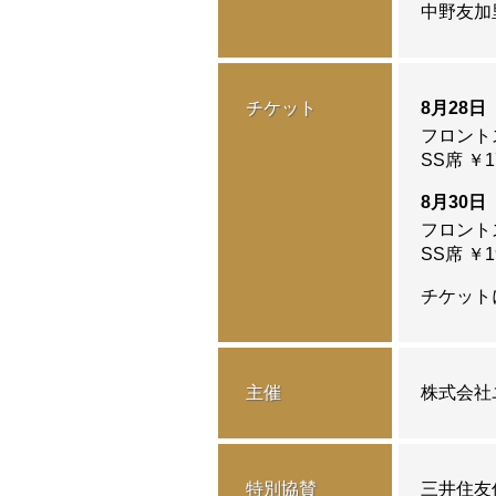
中野友加
（募集は
チケット
8月28日
2026.6.23
出演スケ
フロントス
（募集は
SS席 ￥1
8月30日
フロントス
2026.6.3
「フレン
SS席 ￥1
ELEC
チケット
2026.5.20
「フレン
主催
株式会社
株式会社
特別協賛
三井住友
2026.5.15
坂本花織