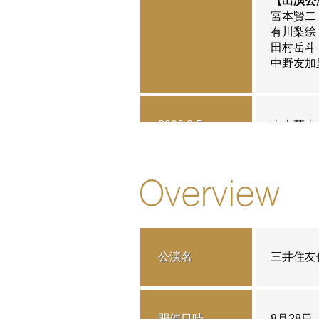
【出演公
宮本賢二
有川梨絵
田村岳斗
中野友加里
2026.8.5
山本草太の
2026.7.28
「Dear
応募申込
公演名
三井住友信
2026.7.24
8月28
詳しくは
開催日時
8月28日