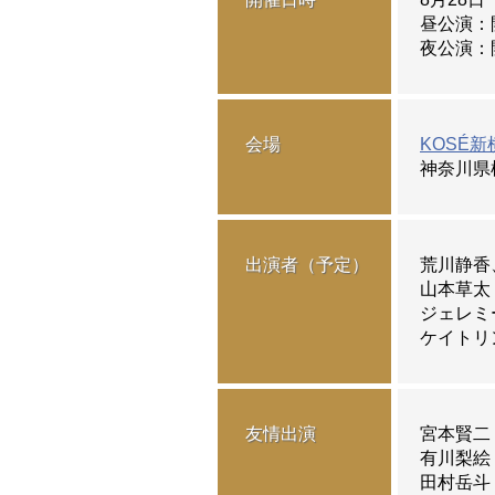
昼公演：開
2026.7.17
「フレン
夜公演：開
三井住友
会場
KOSÉ
2026.7.7
ケイトリ
神奈川県
2026.7.3
青木祐奈
出演者（予定）
荒川静香
山本草太
ジェレミ
ケイトリ
2026.6.24
「フレン
Ring
友情出演
宮本賢二
有川梨絵
田村岳斗
2026.6.23
出演KI