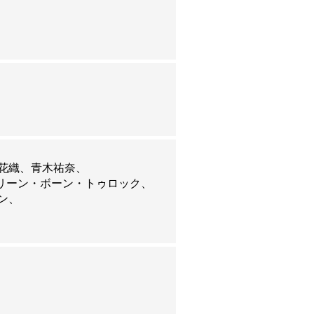
に決定いたしました！
花織
青木祐奈
リーン・ボーン・トゥロック
ン
決定いたしました！
い。