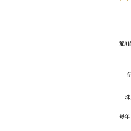
荒川
珠
毎年