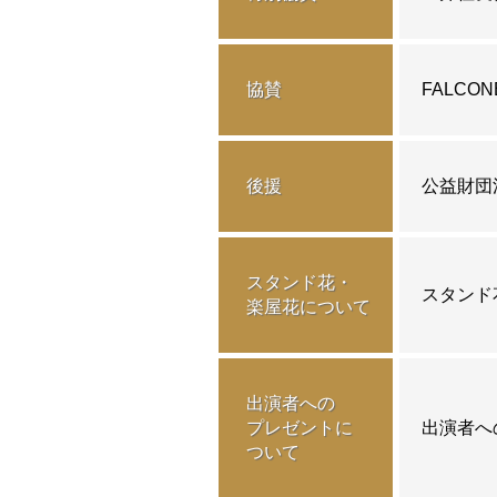
協賛
FALCON
2026.5.15
「フレン
株式会社
後援
公益財団
2026.5.14
チケット
詳しくは
スタンド花・
スタンド
楽屋花について
2026.4.17
長岡柚奈
出演者への
プレゼントに
出演者へ
2026.4.15
「フレン
ついて
スカイコ