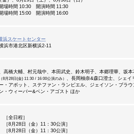
場時間 10:30 開演時間 11:30
ズオンアイス2026」タイトルスポンサー決定のお知らせ
場時間 15:00 開演時間 16:00
信託銀行が「フレンズオンアイス2026」タイトルスポンサー
新横浜スケートセンター
ン・ウィーバー&ベン・アゴストの出演が決定いたしました。
横浜市港北区新横浜2-11
の出演が決定いたしました。
高橋大輔
村元哉中
本田武史
鈴木明子
本郷理華
坂本
長岡柚奈&森口澄士
シェイ
（8月28日(金) 11:30 / 16:00公演のみ）
ー・アボット
ステファン・ランビエル
ジェイソン・ブラウ
ン・ウィーバー&ベン・アゴスト
ズオンアイス2026」オフィシャルスポンサー決定のお知らせ
Connが「フレンズオンアイス2026」オフィシャルスポンサーに
［全日程］
［
8月28日（金）11：30公演
］
［8月28日（金）11：30公演］
DSの募集を開始しました。詳しくは「
Dear Kids
」をご覧くださ