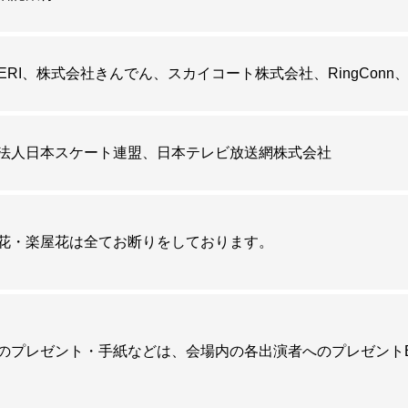
ERI
株式会社きんでん
スカイコート株式会社
RingConn
ズオンアイス2026」オフィシャルスポンサー決定のお知らせ
きんでんが「フレンズオンアイス2026」オフィシャルスポン
法人日本スケート連盟
日本テレビ放送網株式会社
一般販売の情報を掲載いたしました。
こちら
をご覧ください。
花・楽屋花は全てお断りをしております。
&森口澄士の出演が決定いたしました。
のプレゼント・手紙などは、会場内の各出演者へのプレゼント
ズオンアイス2026」オフィシャルスポンサー決定のお知らせ
ート株式会社が「フレンズオンアイス2026」オフィシャルス